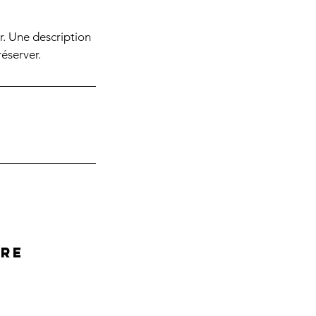
ir. Une description
réserver.
vre