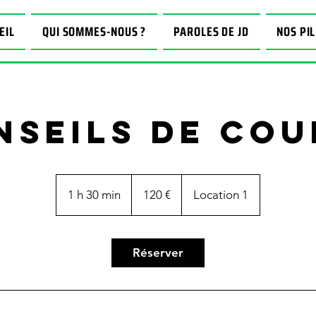
EIL
QUI SOMMES-NOUS ?
PAROLES DE JD
NOS PIL
nseils de cou
120
euros
1 h 30 min
1
120 €
Location 1
3
0
m
Réserver
i
n